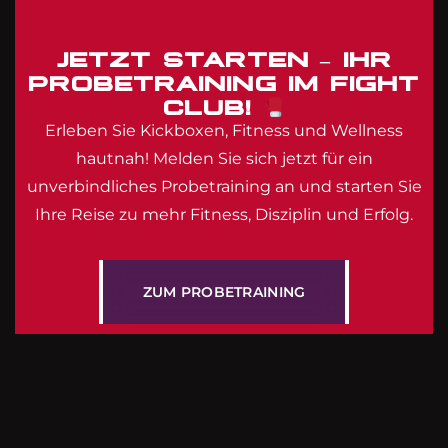
JETZT STARTEN – IHR
PROBETRAINING IM FIGHT
CLUB!
Erleben Sie Kickboxen, Fitness und Wellness
hautnah! Melden Sie sich jetzt für ein
unverbindliches Probetraining an und starten Sie
Ihre Reise zu mehr Fitness, Disziplin und Erfolg.
Z
U
M
P
R
O
B
E
T
R
A
I
N
I
N
G