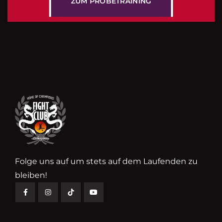
Z
U
M
P
R
O
B
E
T
R
A
I
N
I
N
G
Folge uns auf um stets auf dem Laufenden zu
bleiben!